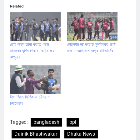
Related
ছোট লক্ষ্য তারা করতে নেমে
মোমেন্টাম নষ্ট করেছে মুশফিকের মাঠে
নাসিরের ঘূর্ণির শিকার, কষ্টের জয়
নামা – অভিযোগ রংপুর রাইডার্সের
রংপুরের।
টসে জিতে ফিল্ডিং-এ চট্টগ্রাম
চ্যালেঞ্জার
Tagged:
bangladesh
bpl
Dainik Bhashwakar
Dhaka News