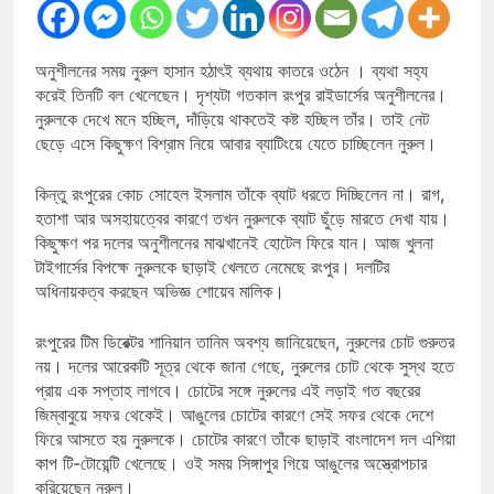
অনুশীলনের সময় নুরুল হাসান হঠাৎই ব্যথায় কাতরে ওঠেন । ব্যথা সহ্য
করেই তিনটি বল খেলেছেন। দৃশ্যটা গতকাল রংপুর রাইডার্সের অনুশীলনের।
নুরুলকে দেখে মনে হচ্ছিল, দাঁড়িয়ে থাকতেই কষ্ট হচ্ছিল তাঁর। তাই নেট
ছেড়ে এসে কিছুক্ষণ বিশ্রাম নিয়ে আবার ব্যাটিংয়ে যেতে চাচ্ছিলেন নুরুল।
কিন্তু রংপুরের কোচ সোহেল ইসলাম তাঁকে ব্যাট ধরতে দিচ্ছিলেন না। রাগ,
হতাশা আর অসহায়ত্বের কারণে তখন নুরুলকে ব্যাট ছুঁড়ে মারতে দেখা যায়।
কিছুক্ষণ পর দলের অনুশীলনের মাঝখানেই হোটেল ফিরে যান। আজ খুলনা
টাইগার্সের বিপক্ষে নুরুলকে ছাড়াই খেলতে নেমেছে রংপুর। দলটির
অধিনায়কত্ব করছেন অভিজ্ঞ শোয়েব মালিক।
রংপুরের টিম ডিরেক্টর শানিয়ান তানিম অবশ্য জানিয়েছেন, নুরুলের চোট গুরুতর
নয়। দলের আরেকটি সূত্র থেকে জানা গেছে, নুরুলের চোট থেকে সুস্থ হতে
প্রায় এক সপ্তাহ লাগবে। চোটের সঙ্গে নুরুলের এই লড়াই গত বছরের
জিম্বাবুয়ে সফর থেকেই। আঙুলের চোটের কারণে সেই সফর থেকে দেশে
ফিরে আসতে হয় নুরুলকে। চোটের কারণে তাঁকে ছাড়াই বাংলাদেশ দল এশিয়া
কাপ টি-টোয়েন্টি খেলেছে। ওই সময় সিঙ্গাপুর গিয়ে আঙুলের অস্ত্রোপচার
করিয়েছেন নুরুল।