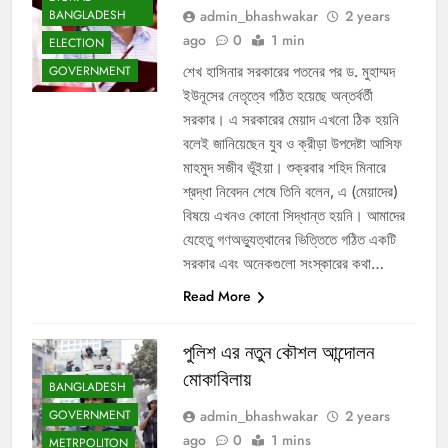
admin_bhashwakar
2 years
BANGLADESH
ago
0
1 min
ELECTION
শেখ হাসিনার সরকারের পতনের পর ড. মুহাম্মদ
GOVERNMENT
ইউনূসের নেতৃত্বে গঠিত হয়েছে অন্তর্বর্তী
সরকার। এ সরকারের মেয়াদ এখনো ঠিক হয়নি
বলেই জানিয়েছেন যুব ও ক্রীড়া উপদেষ্টা আসিফ
মাহমুদ সজীব ভূঁইয়া। শুক্রবার শহিদ মিনারে
শ্রদ্ধা নিবেদন শেষে তিনি বলেন, এ (মেয়াদের)
বিষয়ে এখনও কোনো সিদ্ধান্ত হয়নি। আমাদের
যেহেতু গণঅভ্যুত্থানের ভিত্তিতে গঠিত একটি
সরকার এবং অনেকগুলো সংস্কারের কথা…
Read More
পুলিশ এর নতুন কৌশল আন্দোলন
মোকাবিলায়
BANGLADESH
admin_bhashwakar
2 years
GOVERNMENT
ago
0
1 mins
METRPOLITON