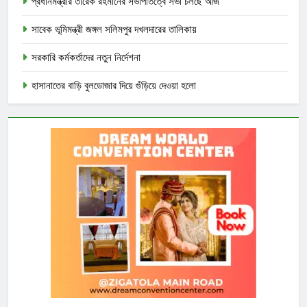
প্রধানমন্ত্রীর তারেক রহমানের সভাপতিত্বে সভা চলছে আজ
সাবেক ভূমিমন্ত্রী জঙ্গল সলিমপুর দখলদারের তালিকায়
সরকারি কর্মকর্তাদের নতুন নির্দেশনা
হাসানাতের বাড়ি বুলডোজার দিয়ে গুঁড়িয়ে দেওয়া হলো