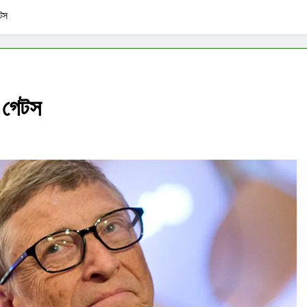
টস
 গেটস