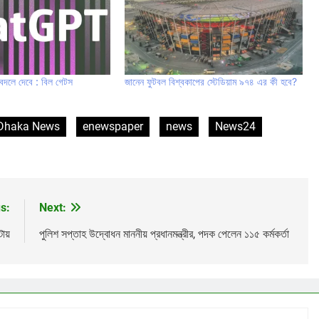
ে বদলে দেবে : বিল গেটস
জানেন ফুটবল বিশ্বকাপের স্টেডিয়াম ৯৭৪ এর কী হবে?
Dhaka News
enewspaper
news
News24
s:
Next:
ায়
পুলিশ সপ্তাহ উদ্বোধন মাননীয় প্রধানমন্ত্রীর, পদক পেলেন ১১৫ কর্মকর্তা