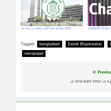
এক লাখ ২০ হাজার কোটি টাকা বাণিজ্য ঘাটতি
চ্যাটজিপিটি বিশ্বক
Tagged:
bangladesh
Dainik Bhashwakar
newspaper
Previou
Post
navigation
১৪ জনের করোনা শনাক্ত ২৪ ঘণ্ট