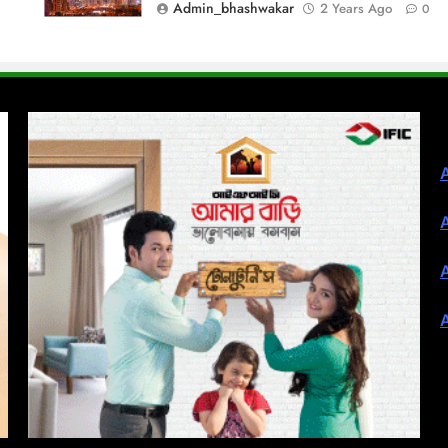
Admin_bhashwakar
2 Years Ago
0