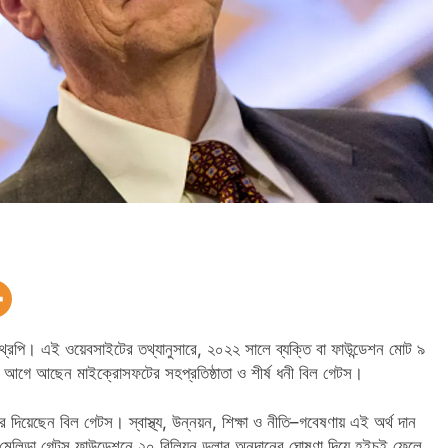
থ্রপি। এই ওয়েবসাইটের তথ্যানুসারে, ২০২২ সালে ব্যক্তি বা ফাউন্ডেশন মোট ৯
আগে আছেন মাইক্রোসফটের সহপ্রতিষ্ঠাতা ও শীর্ষ ধনী বিল গেটস।
িয়েছেন বিল গেটস। স্বাস্থ্য, উন্নয়ন, শিক্ষা ও নীতি–গবেষণায় এই অর্থ দান
েলিন্ডা গেটস ফাউন্ডেশনে ২০ বিলিয়ন ডলার অনুদানের ঘোষণা দিয়ে হইচই ফেলে