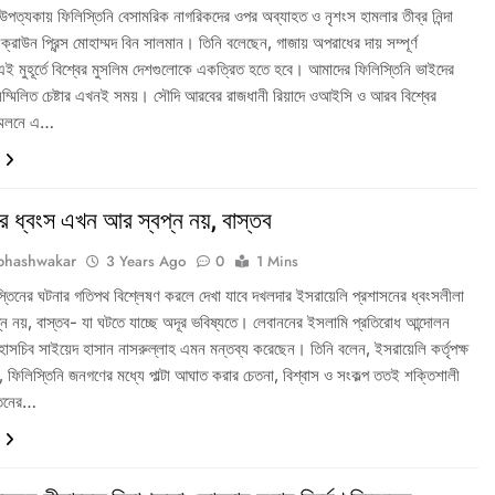
উপত্যকায় ফিলিস্তিনি বেসামরিক নাগরিকদের ওপর অব্যাহত ও নৃশংস হামলার তীব্র নিন্দা
্রাউন প্রিন্স মোহাম্মদ বিন সালমান। তিনি বলেছেন, গাজায় অপরাধের দায় সম্পূর্ণ
 মুহূর্তে বিশ্বের মুসলিম দেশগুলোকে একত্রিত হতে হবে। আমাদের ফিলিস্তিনি ভাইদের
 সম্মিলিত চেষ্টার এখনই সময়। সৌদি আরবের রাজধানী রিয়াদে ওআইসি ও আরব বিশ্বের
্মেলনে এ…
র ধ্বংস এখন আর স্বপ্ন নয়, বাস্তব
bhashwakar
3 Years Ago
0
1 Mins
্তিনের ঘটনার গতিপথ বিশ্লেষণ করলে দেখা যাবে দখলদার ইসরায়েলি প্রশাসনের ধ্বংসলীলা
ন নয়, বাস্তব- যা ঘটতে যাচ্ছে অদূর ভবিষ্যতে। লেবাননের ইসলামি প্রতিরোধ আন্দোলন
হাসচিব সাইয়েদ হাসান নাসরুল্লাহ এমন মন্তব্য করেছেন। তিনি বলেন, ইসরায়েলি কর্তৃপক্ষ
 ফিলিস্তিনি জনগণের মধ্যে পাল্টা আঘাত করার চেতনা, বিশ্বাস ও সংকল্প ততই শক্তিশালী
তিনের…