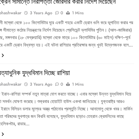
্রেন সীমান্তে নিরাপত্তা জোরদার করার নির্দেশ দিয়েছেন
bhashwakar
3 Years Ago
0
1 Mins
ধানী মস্কো থেকে ১০০ কিলোমিটার দূরে একটি শহরে একটি ড্রোন গুলি করে ভূপাতিত করার পর
ে সীমান্তে কঠোর নিয়ন্ত্রণের নির্দেশ দিয়েছেন প্রেসিডেন্ট ভ্লাদিমির পুতিন। (আল-জাজিরার)
ছে, মঙ্গলবার (২৮ ফেব্রুয়ারি) মস্কো থেকে মাত্র ১০০ কিলোমিটার (৬০ মাইল) দক্ষিণ-পূর্বে
 একটি ড্রোন বিধ্বস্ত হয়। এই ঘটনা রাশিয়ার প্রতিরক্ষার জন্য খুবই উদ্বেগজনক বলে…
যাধুনিক যুদ্ধবিমান দিচ্ছে রাশিয়া
bhashwakar
3 Years Ago
0
1 Mins
ে ইরান-রাশিয়া সম্পর্ক নতুন মাত্রা যোগ করতে যাচ্ছে। এবার মস্কো উন্নত যুদ্ধবিমান দিয়ে
ি সমর্থন ঘোষণা করেছে। শুক্রবার হোয়াইট হাউস একথা জানিয়েছে। যুক্তরাষ্ট্র আরও
া ইরানে বিলিয়ন ডলার মূল্যের অস্ত্র পাঠানোর প্রস্তুতি নিচ্ছে। আনাদোলু থেকে খবর। মার্কিন
্তা পরিষদের মুখপাত্র জন কিরবি বলেছেন, যুদ্ধবিমান ছাড়াও তেহরান ক্রেমলিনের কাছে
েলিকপ্টার, রাডার…