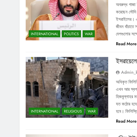
অবরুদ্ধ গাজা 
করেছেন সৌদি ক
ইসরাইলের। এই
জীবন বাঁচাতে
দেশগুলোর সম
INTERNATIONAL
POLITICS
WAR
Read More
ইসরায়েলে
Admin_
অধিকৃত ফিলিস
এখন আর স্বপ্
হিজবুল্লাহর ম
যত কঠোর হবে,
হবে। ফিলিস্
INTERNATIONAL
RELIGIOUS
WAR
Read More