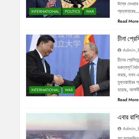
উস্কে দেওয়ার 
প্রত্যাহারের
INTERNATIONAL
POLITICS
WAR
Read More
চীনা প্রেস
Admin_
চীনের প্রেসিডে
গুরুত্বপূর্ণ 
করছে, তখন এম
যুক্তরাষ্ট্রের
হয়েছে, আগা
INTERNATIONAL
WAR
Read More
এবার রাশি
Admin_
গত কয়েকদিনে 