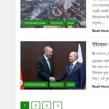
তেল শোধনাগারে
শহরটি আগামী ক
ইউক্রেনের বিম
অনুসরণ…
INTERNATIONAL
POLITICS
WAR
Read More
ইউক্রেন য
Admin_
তুরস্কের প্রে
দিক থেকে যে স
ইউক্রেন যুদ্ধ
পারে। এই যুদ্
INTERNATIONAL
POLITICS
WAR
Read More
1
2
3