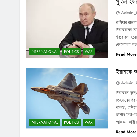
পুতিন ইউক
Admin_
রাশিয়ার রাজ
ইউক্রেনের সঙ্গ
খবরে বলা হয়ে
কোলোমনা শহরে
INTERNATIONAL
POLITICS
WAR
Read More
ইরানকে অত্
Admin_
ইউক্রেন যুদ্ধ
তেহরানের প্রত
বলেছে, রাশিয়
জাতীয় নিরাপত
আক্রমণকারী হ
INTERNATIONAL
POLITICS
WAR
Read More