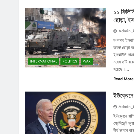
১১ ফিলিস্
ছোড়া, ই
Admin_
দখলদার ইসরাইল
রকেট ছোড়া হ
ইসরাইলি সামর
INTERNATIONAL
POLITICS
WAR
মধ্যে ৫টি রকে
হয়েছে।…
Read More
ইউক্রেনে
Admin_
ইউক্রেনে রাশি
প্রেসিডেন্ট ভ
দীর্ঘ ভাষণে বা