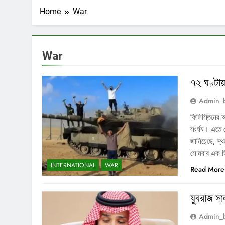
Home
War
War
৭২ ঘণ্টায
Admin_
ফিলিস্তিনের 
সংর্ঘষ। এতে 
জানিয়েছে, স
সোমবার এক ভি
INTERNATIONAL
WAR
Read More
যুবরাজ সা
Admin_