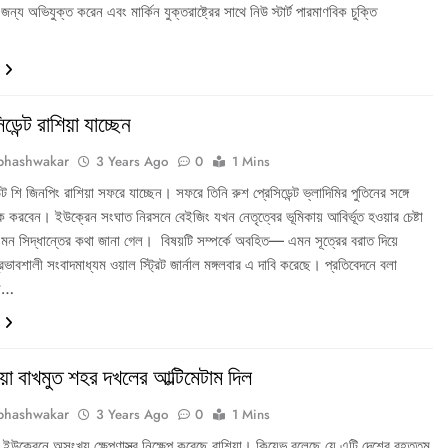
জন্য অভিযুক্ত করেন এবং মার্কিন যুক্তরাষ্ট্রের সাথে নিউ স্টার্ট পারমাণবিক চুক্তি
…
িডেন্ট রাশিয়া যাচ্ছেন
bhashwakar
3 Years Ago
0
1 Mins
ন্ট শি জিনপিং রাশিয়া সফরে যাচ্ছেন। সফরে তিনি রুশ প্রেসিডেন্ট ভ্লাদিমির পুতিনের সঙ্গে
বৈঠক করবেন। ইউক্রেন সংঘাত নিরসনে বেইজিং যখন নেতৃত্বের ভূমিকায় আবির্ভূত হওয়ার চেষ্টা
ন সিদ্ধান্তের কথা জানা গেল। বিষয়টি সম্পর্কে অবহিত— এমন সূত্রের বরাত দিয়ে
 প্রভাবশালী সংবাদমাধ্যম ওয়াল স্ট্রিট জার্নাল মঙ্গলবার এ দাবি করেছে। প্রতিবেদনে বলা
মী…
য়া বাখমুত শহর দখলের আল্টিমেটাম দিল
bhashwakar
3 Years Ago
0
1 Mins
ইউক্রেনে অসংখ্য ক্ষেপণাস্ত্র নিক্ষেপ করেছে রাশিয়া। কিয়েভ বলেছে যে এটি দেশের বৃহত্তম