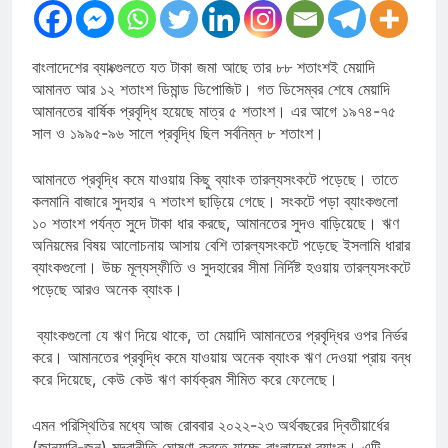
বাংলাদেশের ব্যাংক্গুলতে যত টাকা জমা আছে তার ৮৮ শতাংশই মেয়াদি
আমানত আর ১২ শতাংশ ডিমান্ড ডিপোজিট। গত ডিসেম্বর শেষে মেয়াদি
আমানতের বার্ষিক প্রবৃদ্ধি হয়েছে মাত্র ৫ শতাংশ। এর আগে ১৯৭৪-৭৫
সাল ও ১৯৯৫-৯৬ সালে প্রবৃদ্ধি ছিল সর্বনিম্ন ৮ শতাংশ।
আমানতে প্রবৃদ্ধি কমে যাওয়ায় কিছু ব্যাংক তারল্যসংকটে পড়েছে। তাতে
কলমানি বাজারে সুদহার ৭ শতাংশ ছাড়িয়ে গেছে। সংকটে পড়া ব্যাংকগুলো
১০ শতাংশ পর্যন্ত সুদে টাকা ধার করছে, আমানতের সুদও বাড়িয়েছে। ঋণ
অনিয়মের বিষয় আলোচনায় আসায় বেশি তারল্যসংকটে পড়েছে ইসলামি ধারার
ব্যাংকগুলো। উচ্চ মূল্যস্ফীতি ও সুদহারের সীমা নির্দিষ্ট হওয়ায় তারল্যসংকটে
পড়েছে আরও অনেক ব্যাংক।
ব্যাংকগুলো যে ঋণ দিয়ে থাকে, তা মেয়াদি আমানতের প্রবৃদ্ধির ওপর নির্ভর
করে। আমানতের প্রবৃদ্ধি কমে যাওয়ায় অনেক ব্যাংক ঋণ দেওয়া প্রায় বন্ধ
করে দিয়েছে, কেউ কেউ ঋণ কার্যক্রম সীমিত করে ফেলেছে।
এমন পরিস্থিতির মধ্যে আজ রোববার ২০২২-২৩ অর্থবছরের দ্বিতীয়ার্ধের
(জানুয়ারি-জুন) মুদ্রানীতি ঘোষণা করতে যাচ্ছে বাংলাদেশ ব্যাংক। এটি