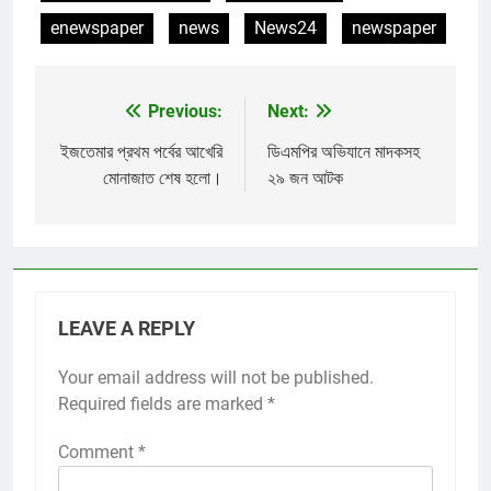
enewspaper
news
News24
newspaper
Previous:
Next:
Post
navigation
ইজতেমার প্রথম পর্বের আখেরি
ডিএমপির অভিযানে মাদকসহ
মোনাজাত শেষ হলো।
২৯ জন আটক
LEAVE A REPLY
Your email address will not be published.
Required fields are marked
*
Comment
*