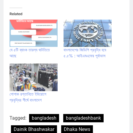
Related
যে ৫টি ব্যাংক তারল্য ঘাটতিতে
বাংলাদেশের জিডিপি প্রবৃদ্ধি হবে
আছে
৫.৫% : আইএমএফের পূর্বাভাস
পোশাক রপ্তানিতে ইউরোপে
প্রবৃদ্ধির শীর্ষে বাংলাদেশ
Tagged:
bangladesh
bangladeshbank
Dainik Bhashwakar
Dhaka News