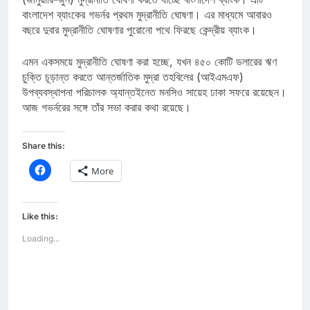
বাংলাদেশ ব্যাংকের গভর্নর প্রথম মুদ্রানীতি ঘোষণা। এর মাধ্যমে আবারও
বছরে দুবার মুদ্রানীতি ঘোষণার পুরোনো পথে ফিরছে কেন্দ্রীয় ব্যাংক।
এমন একসময়ে মুদ্রানীতি ঘোষণা করা হচ্ছে, যখন ৪৫০ কোটি ডলারের ঋণ
চুক্তি চূড়ান্ত করতে আন্তর্জাতিক মুদ্রা তহবিলের (আইএমএফ)
উপব্যবস্থাপনা পরিচালক অ্যান্তইনেত মনসিও সায়েহ ঢাকা সফরে রয়েছেন।
আজ গভর্নরের সঙ্গে তাঁর সভা করার কথা রয়েছে।
Share this:
Click
More
to
share
on
Facebook
(Opens
Like this:
in
new
Loading...
window)