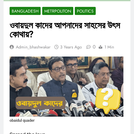
BANGLADESH
METRPOLITON
POLITICS
ওবায়দুল কাদের আপনাদের সাহসের উৎস
কোথায়?
0
Admin_bhashwakar
3 Years Ago
1 Min
obaidul quader