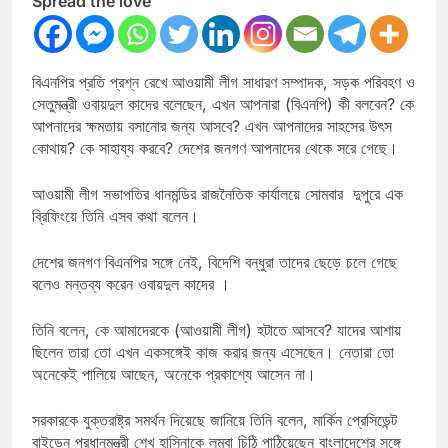
Spread the love
বিএনপির প্রতি প্রশ্ন রেখে আওয়ামী লীগ সাধারণ সম্পাদক, সড়ক পরিবহণ ও
সেতুমন্ত্রী ওবায়দুল কাদের বলেছেন, এখন আপনারা (বিএনপি) কী বলবেন? কে
আপনাদের ক্ষমতায় বসানোর জন্য আসবে? এখন আপনাদের সাহসের উৎস
কোথায়? কে সাহায্য করবে? দেশের জনগণ আপনাদের থেকে সরে গেছে।
আওয়ামী লীগ সভাপতির ধানমন্ডির রাজনৈতিক কার্যালয়ে সোমবার দুপুরে এক
ব্রিফিংয়ে তিনি এসব কথা বলেন।
দেশের জনগণ বিএনপির সঙ্গে নেই, বিদেশি বন্ধুরা তাদের ছেড়ে চলে গেছে
বলেও মন্তব্য করেন ওবায়দুল কাদের ।
তিনি বলেন, কে আমাদেরকে (আওয়ামী লীগ) হটাতে আসবে? যাদের আশায়
ছিলেন তারা তো এখন একসঙ্গেই কাজ করার জন্য এসেছেন। নেতারা তো
অনেকেই পালিয়ে আছেন, অনেকে প্রকাশ্যে আসেন না।
সরকারকে যুক্তরাষ্ট্র সমর্থন দিয়েছে জানিয়ে তিনি বলেন, মার্কিন প্রেসিডেন্ট
বাইডেন প্রধানমন্ত্রী শেখ হাসিনাকে লম্বা চিঠি পাঠিয়েছেন বাংলাদেশের সঙ্গে