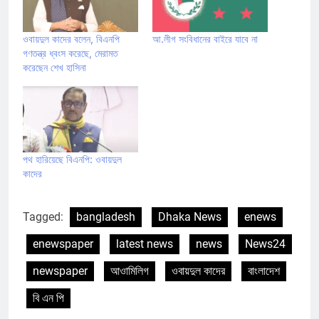
ওবায়দুল কাদের বলেন, বিএনপি
আ.লীগ সংবিধানের বাইরে যাবে না
গণতন্ত্র ধ্বংস করেছে, মেরামত
করেছেন শেখ হাসিনা
পথ হারিয়েছে বিএনপি: ওবায়দুল
কাদের
Tagged:
bangladesh
Dhaka News
enews
enewspaper
latest news
news
News24
newspaper
আওামিলিগ
ওবায়দুল কাদের
বাংলাদেশ
বি এন পি