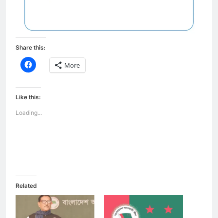
Share this:
Click
More
to
share
on
Facebook
(Opens
Like this:
in
new
Loading...
window)
Related