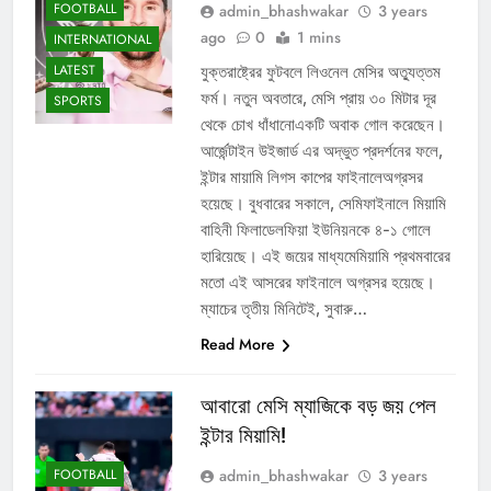
FOOTBALL
admin_bhashwakar
3 years
ago
0
1 mins
INTERNATIONAL
LATEST
যুক্তরাষ্ট্রের ফুটবলে লিওনেল মেসির অত্যুত্তম
ফর্ম। নতুন অবতারে, মেসি প্রায় ৩০ মিটার দূর
SPORTS
থেকে চোখ ধাঁধানোএকটি অবাক গোল করেছেন।
আর্জেন্টাইন উইজার্ড এর অদ্ভুত প্রদর্শনের ফলে,
ইন্টার মায়ামি লিগস কাপের ফাইনালেঅগ্রসর
হয়েছে। বুধবারের সকালে, সেমিফাইনালে মিয়ামি
বাহিনী ফিলাডেলফিয়া ইউনিয়নকে ৪-১ গোলে
হারিয়েছে। এই জয়ের মাধ্যমেমিয়ামি প্রথমবারের
মতো এই আসরের ফাইনালে অগ্রসর হয়েছে।
ম্যাচের তৃতীয় মিনিটেই, সুবারু…
Read More
আবারো মেসি ম্যাজিকে বড় জয় পেল
ইন্টার মিয়ামি!
admin_bhashwakar
3 years
FOOTBALL