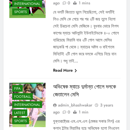
ago
0
1 mins
INTERNATIONAL
যে দলটি জিততে ভুলে গিয়েছিলো, সেই দলটিই
SPORTS
লিও মেসি কে পেয়ে পর পর ২টি জয় তুলে নিলো
সেই চিরচেনা মেসি মেজিকে। বুধবার ভোরে লিগস
কাপের ম্যাচে আটলান্টা ইউনাইটেডকে ৪-০ গোলে
হারিয়েছে মিয়ামি যার ২টি গোল আসে মেসির
জাদুকরি পা থেকে। ম্যাচের অষ্টম ও বাইশতম
মিনিটেই ২টি গোল করে দলকে এগিয়ে নিয়ে যান
মেসি। শুধু তাই…
Read More
ENTERTAINMENT
অভিষেক ম্যাচে দুর্দান্ত গোলে দলকে
FIFA
জেতালেন মেসি
FOOTBALL
admin_bhashwakar
3 years
INTERNATIONAL
ago
0
1 min
LATEST
যুক্তরাষ্ট্রের এম.এস.এল (মেজর সকার লিগ) এর
SPORTS
ক্লাব ইন্টার মিয়ামির হয়ে অভিষেক হলো লিওনেল