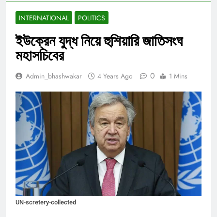
INTERNATIONAL
POLITICS
ইউক্রেন যুদ্ধ নিয়ে হুশিয়ারি জাতিসংঘ
মহাসচিবের
0
Admin_bhashwakar
4 Years Ago
1 Mins
UN-scretery-collected