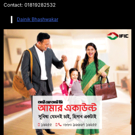
Contact: 01819282532
Dainik Bhashwakar