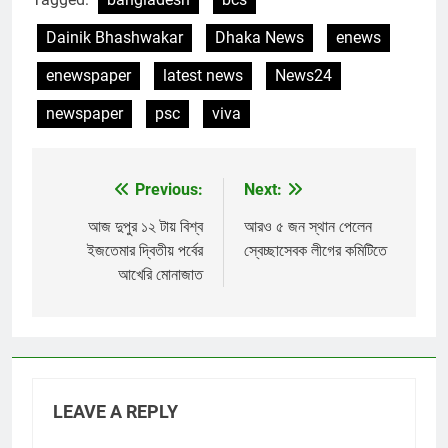
Dainik Bhashwakar
Dhaka News
enews
enewspaper
latest news
News24
newspaper
psc
viva
Previous:
Next:
Post
navigation
আজ দুপুর ১২ টায় বিশ্ব
আরও ৫ জন স্থান পেলেন
ইজতেমার দ্বিতীয় পর্বের
স্বেচ্ছাসেবক লীগের কমিটিতে
আখেরি মোনাজাত
LEAVE A REPLY