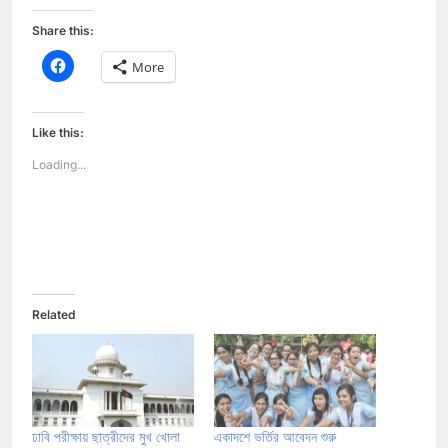
Share this:
Click
More
to
share
on
Facebook
(Opens
Like this:
in
new
Loading...
window)
Related
ঢাবি পরীক্ষায় ছাত্রীদের মুখ খোলা
একাদশে ভর্তির আবেদন শুরু