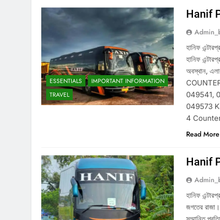
Hanif 
Admin_
হানিফ এন্টারপ
হানিফ এন্টারপ
অবস্থান, এল
ESSENTIALS
IMPORTANT INFORMATION
COUNTERS
049541, 0
TRAVEL
049573 K
4 Counte
Read More
Hanif 
Admin_
হানিফ এন্টার
জগতের রাজা। হ
সম্মানিত প্র