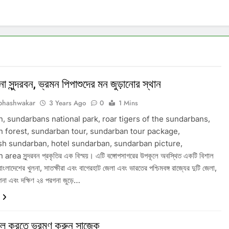
া সুন্দরবন, ভ্রমন পিপাশুদের মন জুড়ানোর স্থান
bhashwakar
3 Years Ago
0
1 Mins
, sundarbans national park, roar tigers of the sundarbans,
 forest, sundarban tour, sundarban tour package,
h sundarban, hotel sundarban, sundarban picture,
ea সুন্দরবন প্রকৃতির এক বিস্ময়। এটি বঙ্গোপসাগরের উপকূলে অবস্থিত একটি বিশাল
লাদেশের খুলনা, সাতক্ষীরা এবং বাগেরহাট জেলা এবং ভারতের পশ্চিমবঙ্গ রাজ্যের দুটি জেলা,
না এবং দক্ষিণ ২৪ পরগনা জুড়ে…
্ল করতে ভ্রমণ করুন সাজেক