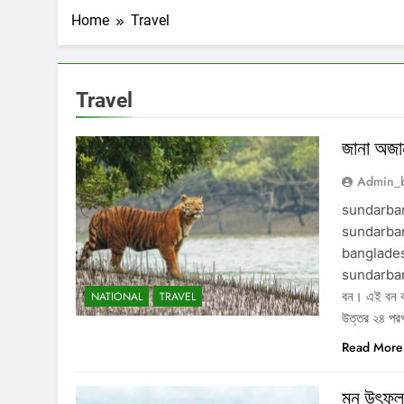
Home
Travel
Travel
জানা অজান
Admin_
sundarban
sundarban
banglades
sundarban ar
বন। এই বন বাং
NATIONAL
TRAVEL
উত্তর ২৪ পরগ
Read More
মন উৎফুল