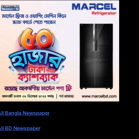
All Bangla Newspaper
All BD Newspaper