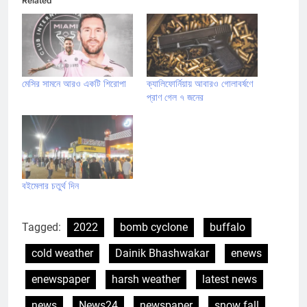
Related
মেসির সামনে আরও একটি শিরোপা
ক্যালিফোর্নিয়ায় আবারও গোলাবর্ষণে
প্রাণ গেল ৭ জনের
বইমেলার চতুর্থ দিন
Tagged:
2022
bomb cyclone
buffalo
cold weather
Dainik Bhashwakar
enews
enewspaper
harsh weather
latest news
news
News24
newspaper
snow fall