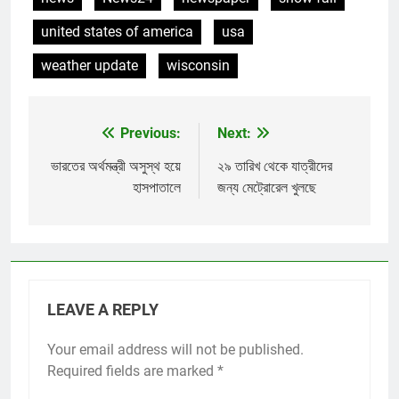
united states of america
usa
weather update
wisconsin
Previous:
Next:
Post
navigation
ভারতের অর্থমন্ত্রী অসুস্থ হয়ে
২৯ তারিখ থেকে যাত্রীদের
হাসপাতালে
জন্য মেট্রোরেল খুলছে
LEAVE A REPLY
Your email address will not be published.
Required fields are marked
*