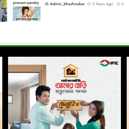
poonam pandey
Admin_bhashwakar
3 Years Ago
0