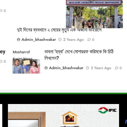
Rajshahi_Medical_College_Hospital
0
দুই দিনের ব্যবধানে ২ মেয়ের মৃত্যু এক অজানা ভাইরাসে
Admin_bhashwakar
2 Years Ago
0
dey
ভাবনা ‘হুব্বা’ দেখে মোশাররফ করিমকে কি চিঠি
Mosharrof
লিখলেন?
Karim News
0
Admin_bhashwakar
3 Years Ago
0