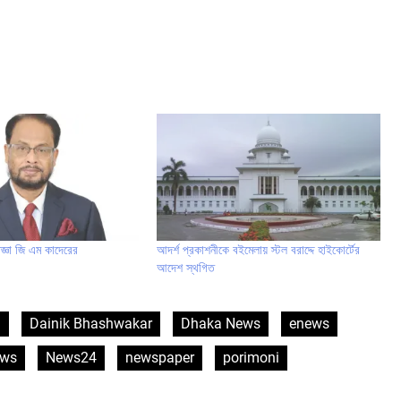
াজ্ঞা জি এম কাদেরের
আদর্শ প্রকাশনীকে বইমেলায় স্টল বরাদ্দে হাইকোর্টের
আদেশ স্থগিত
h
Dainik Bhashwakar
Dhaka News
enews
ews
News24
newspaper
porimoni