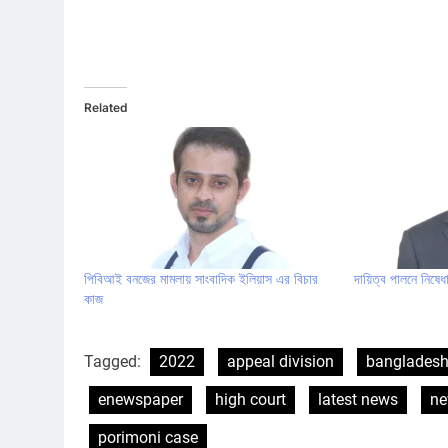
Related
পিবিআই বনজের মামলায় সাংবাদিক ইলিয়াস এর বিচার
দায়িত্ব পালনে নিষেধ
কাজ
Tagged:
2022
appeal division
banglades
enewspaper
high court
latest news
n
porimoni case