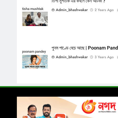
তিশা মুশতাক এর কবলে কেন আটকা ?
tisha mushtak
Admin_bhashwakar
2 Years Ago
পুনম পাণ্ডে বেচে আছে | Poonam Pan
poonam pandey
Admin_bhashwakar
3 Years Ago