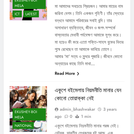
EKUSHEY-BOI
MELA
মা আমাদের সবচেয়ে প্রিয়জন। আমার মায়ের নাম
জরিনা বেগম। তিনি একজন গৃহিণী। তাঁর স্নেহের
ICT
LATEST
বন্ধনে আমাদে পরিবারের সবাই বন্দি। তার
অসাধারণ ব্যক্তিত্ব, জীবন ও জগৎ সম্পর্কে
বাস্তবতার মেধাবী পর্যবেক্ষণ আমাকে মুগ্ধ করে।
মা হয়েও কী করে এতাে শক্তি-সাহস বুকের ভিতর
পুষে রেখেছেন তা আমাকে ভাবিয়ে তােলে।
আমার ‘মা’ সত্য ও সুন্দরে পূজারি। জীবনে কোনাে
অন্যায়ের কাছে তিনি মাথা…
Read More
একুশে বইমেলায় নিয়মনীতি মানার যেন
কোনো তোয়াক্কা নেই
admin_bhashwakar
3 years
EKUSHEY-BOI
ago
0
1 min
MELA
একুশে বইমেলায় নিয়মনীতি মানার গরজ নেই।
NATIONAL
নেটবুক, ভারতীয় লেখকদের বই আছে, এক