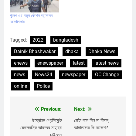
পুলিশ এর নতুন কৌশল আন্দোলন
মোকাবিলায়
Tagged:
2022
bangladesh
Dainik Bhashwakar
dhaka
Dhaka News
enews
enewspaper
latest
latest news
news
News24
newspaper
OC Change
online
Police
Previous:
Next:
Post
navigation
উক্রেইন প্রেসিডেন্ট
মোটা বলে নিল না বিমান,
জেলেনস্কি ভারতের সাহায্য
আদালতের কি আদেশ?
চাইলেন