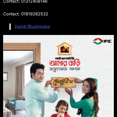
Contact: 01312408146
Contact: 01819282532
Dainik Bhashwakar