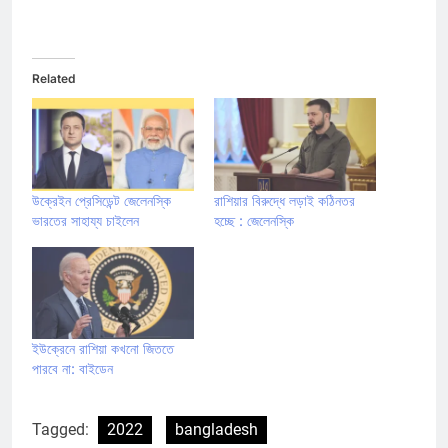
Related
উক্রেইন প্রেসিডেন্ট জেলেনস্কি
রাশিয়ার বিরুদ্ধে লড়াই কঠিনতর
ভারতের সাহায্য চাইলেন
হচ্ছে : জেলেনস্কি
ইউক্রেনে রাশিয়া কখনো জিততে
পারবে না: বাইডেন
Tagged:
2022
bangladesh