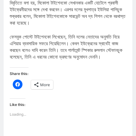
বিবৃতিতে বলা হয়, মিকোলা টাইশেনকো সেখানকার একটি হোটেলে প্রবাসী
ইউক্রেনীয়দের সঙ্গে দেখা করবেন। এরপর দলের মুখপাত্র ইউলিয়া পালিচুক
শুক্রবার বলেন, মিকোলা টাইশেনকোকে সারভেন্ট অব দ্য পিপল থেকে বরখাস্ত
করা হয়েছে।
ফেসবুক পোস্টে টাইশেনকো লিখেছেন, তিনি দলের নেতাদের অনুমতি নিয়ে
এশিয়ায় ব্যবসায়িক সফরে গিয়েছিলেন। কেবল ইউক্রেনের স্বার্থেই কাজ
করছেন বলেও দাবি করেন তিনি। তবে পার্লামেন্ট স্পিকার রুসলান স্টেফানচুক
বলেছেন, তিনি এ ধরনের কোনো ভ্রমণের অনুমোদন দেননি।
Share this:
Click
More
to
share
on
Facebook
(Opens
Like this:
in
new
Loading...
window)