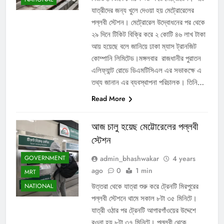
যাত্রীদের জন্য খুলে দেওয়া হয় মেট্রোরেলের
পল্লবী স্টেশন। মেট্রোরেল উদ্বোধনের পর থেকে
২৯ দিনে টিকিট বিক্রি করে ২ কোটি ৪৬ লাখ টাকা
আয় হয়েছে বলে জানিয়ে ঢাকা ম্যাস ট্রানজিট
কোম্পানি লিমিটেড।মঙ্গলবার রাজধানীর পুরাতন
এলিফ্যান্ট রোডে ডিএমটিসিএল এর সভাকক্ষে এ
তথ্য জানান এর ব্যবস্থাপনা পরিচালক। তিনি…
Read More
আজ চালু হয়েছ মেট্টোরেলের পল্লবী
স্টেশন
admin_bhashwakar
4 years
GOVERNMENT
ago
0
1 min
MRT
উত্তরা থেকে যাত্রা শুরু করে ট্রেনটি মিরপুরের
NATIONAL
পল্লবী স্টেশনে থামে সকাল ৮টা ৩৫ মিনিটে।
যাত্রী ওঠার পর ট্রেনটি আগারগাঁওয়ের উদ্দেশে
রওনা হয় ৮টা ৩৭ মিনিটে। পল্লবী থেকে