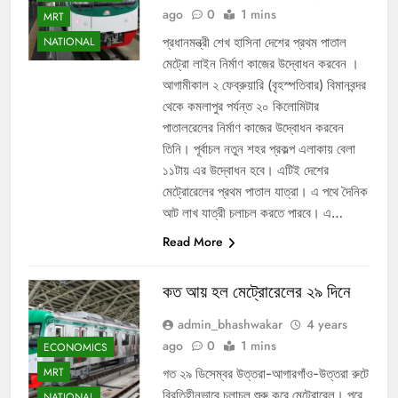
ago
0
1 mins
MRT
প্রধানমন্ত্রী শেখ হাসিনা দেশের প্রথম পাতাল
NATIONAL
মেট্রো লাইন নির্মাণ কাজের উদ্বোধন করবেন ।
আগামীকাল ২ ফেব্রুয়ারি (বৃহস্পতিবার) বিমানবন্দর
থেকে কমলাপুর পর্যন্ত ২০ কিলোমিটার
পাতালরেলের নির্মাণ কাজের উদ্বোধন করবেন
তিনি। পূর্বাচল নতুন শহর প্রকল্প এলাকায় বেলা
১১টায় এর উদ্বোধন হবে। এটিই দেশের
মেট্রোরেলের প্রথম পাতাল যাত্রা। এ পথে দৈনিক
আট লাখ যাত্রী চলাচল করতে পারবে। এ…
Read More
কত আয় হল মেট্রোরেলের ২৯ দিনে
admin_bhashwakar
4 years
ago
0
1 mins
ECONOMICS
MRT
গত ২৯ ডিসেম্বর উত্তরা-আগারগাঁও-উত্তরা রুটে
বিরতিহীনভাবে চলাচল শুরু করে মেট্রোরেল। পরে
NATIONAL