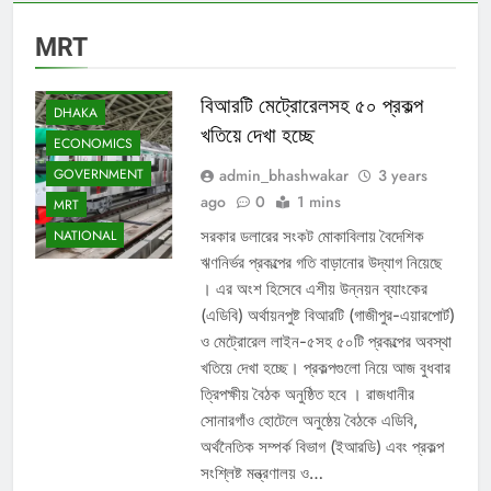
BANKS
MRT
BUSINESS AND
FINANCE NEWS
বিআরটি মেট্রোরেলসহ ৫০ প্রকল্প
DHAKA
খতিয়ে দেখা হচ্ছে
ECONOMICS
admin_bhashwakar
3 years
GOVERNMENT
ago
0
1 mins
MRT
সরকার ডলারের সংকট মোকাবিলায় বৈদেশিক
NATIONAL
ঋণনির্ভর প্রকল্পের গতি বাড়ানোর উদ্যাগ নিয়েছে
। এর অংশ হিসেবে এশীয় উন্নয়ন ব্যাংকের
(এডিবি) অর্থায়নপুষ্ট বিআরটি (গাজীপুর-এয়ারপোর্ট)
ও মেট্রোরেল লাইন-৫সহ ৫০টি প্রকল্পের অবস্থা
খতিয়ে দেখা হচ্ছে। প্রকল্পগুলো নিয়ে আজ বুধবার
ত্রিপক্ষীয় বৈঠক অনুষ্ঠিত হবে । রাজধানীর
সোনারগাঁও হোটেলে অনুষ্ঠেয় বৈঠকে এডিবি,
অর্থনৈতিক সম্পর্ক বিভাগ (ইআরডি) এবং প্রকল্প
সংশ্লিষ্ট মন্ত্রণালয় ও…