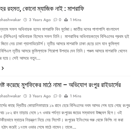
হর রহমত, কোনো ম্যাজিক নাই : মাশরাফি
bhashwakar
3 Years Ago
0
1 Mins
ন্যতম সফল অধিনায়ক হলেন মাশরাফি বিন মুর্তজা। জাতীয় দলের পাশাপাশি বাংলাদেশ
িগেও (বিপিএল) অধিনায়ক হিসেবে সফল তিনি। মাশরাফির অধিনায়কত্বে বিপিএলের প্রথম দুই
িতে নেয় ঢাকা গ্যালাডিয়েটর্স। তৃতীয় আসরে মাশরাফি ঢাকা ছেড়ে চলে যান কুমিল্লা
সে। বিপিএল তৃতীয় আসরে কুমিল্লাকে শিরোপা উপহার দেন তিনি। পঞ্চম আসরে মাশরাফি খেলেন
্সের হয়ে। সেই আসরে নতুন…
 নষ্ট করেছে মুশফিকের মাঠে নামা – অভিযোগ রংপুর রাইডার্সের
bhashwakar
3 Years Ago
0
1 Mins
কার্সের কাছে দ্বিতীয় কোয়ালিফায়ারে ১৯ রানে হেরে বিপিএলের নবম আসর শেষ হয়ে গেছে রংপুর
থচ ১৮২ রান তাড়ায় নেমে ১৭ ওভার পর্যন্ত রংপুরের জয়ের সম্ভাবনা উজ্জ্বল ছিল। ওই
কীয়ভাবে ম্যাচের নিয়ন্ত্রণ নিয়ে নেয় সিলেট। রংপুরের ইনিংসের শুরু থেকে কিপিং না করা
িম হঠাৎ করেই ১৭তম ওভার শেষে মাঠে নামেন। তাকে…