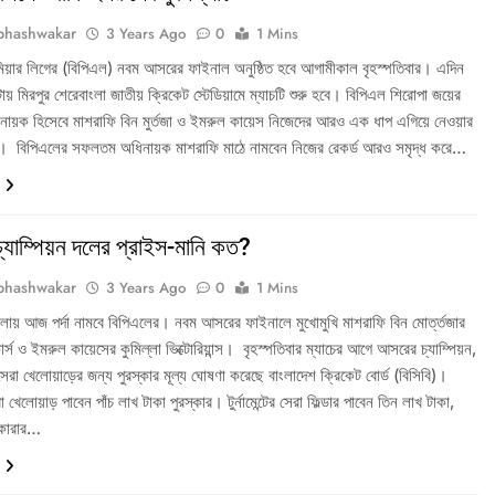
bhashwakar
3 Years Ago
0
1 Mins
িমিয়ার লিগের (বিপিএল) নবম আসরের ফাইনাল অনুষ্ঠিত হবে আগামীকাল বৃহস্পতিবার। এদিন
৬টায় মিরপুর শেরেবাংলা জাতীয় ক্রিকেট স্টেডিয়ামে ম্যাচটি শুরু হবে। বিপিএল শিরোপা জয়ের
িনায়ক হিসেবে মাশরাফি বিন মুর্তজা ও ইমরুল কায়েস নিজেদের আরও এক ধাপ এগিয়ে নেওয়ার
ন। বিপিএলের সফলতম অধিনায়ক মাশরাফি মাঠে নামবেন নিজের রেকর্ড আরও সমৃদ্ধ করে…
্যাম্পিয়ন দলের প্রাইস-মানি কত?
bhashwakar
3 Years Ago
0
1 Mins
ংলায় আজ পর্দা নামবে বিপিএলের। নবম আসরের ফাইনালে মুখোমুখি মাশরাফি বিন মোর্ত্তজার
ার্স ও ইমরুল কায়েসের কুমিল্লা ভিক্টোরিয়ান্স। বৃহস্পতিবার ম্যাচের আগে আসরের চ্যাম্পিয়ন,
েরা খেলোয়াড়ের জন্য পুরস্কার মূল্য ঘোষণা করেছে বাংলাদেশ ক্রিকেট বোর্ড (বিসিবি)।
খেলোয়াড় পাবেন পাঁচ লাখ টাকা পুরস্কার। টুর্নামেন্টের সেরা ফিল্ডার পাবেন তিন লাখ টাকা,
স্কোরার…