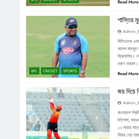
Read More
শাস্তির ম
Admin_
বিপিএলের এবা
খালেদ মাহমুদ
ক্রিকেটার। য
তরুণ তারকা।
BPL
CRICKET
SPORTS
Read More
জয় দিয়ে 
Admin_
বাংলাদেশ প্রি
টাইগার্স, শুক
১২ ম্যাচে মাত
বিদায় নেয় তার