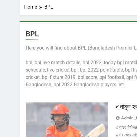
Home
BPL
BPL
Here you will find about BPL (Bangladesh Premier 
bpl, bpl live match details, bpl 2022, today bpl match
schedule, live cricket bpl, bpl 2022 point table, bpl li
cricket, bpl fixture 2019, bpl score, bpl football, bpl
Bangladesh, bpl 2022 Bangladesh players list
এনামুল হক
Admin_
এবারের বিপিএ
এবার ধেয়ে গ