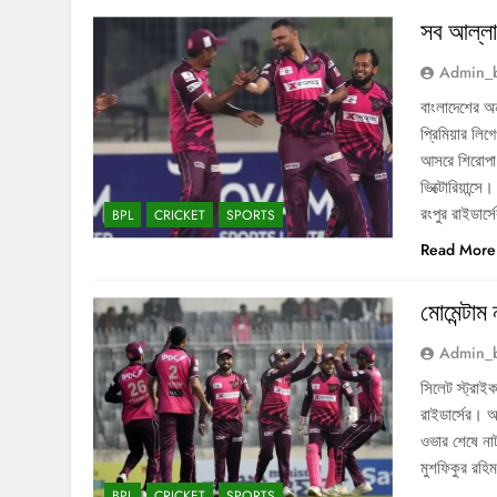
সব আল্লা
Admin_
বাংলাদেশের অ
প্রিমিয়ার ল
আসরে শিরোপা জ
ভিক্টোরিয়ান্
রংপুর রাইডার
BPL
CRICKET
SPORTS
Read More
মোমেন্টাম
Admin_
সিলেট স্ট্রাই
রাইডার্সের। অ
ওভার শেষে নাট
মুশফিকুর রহ
BPL
CRICKET
SPORTS