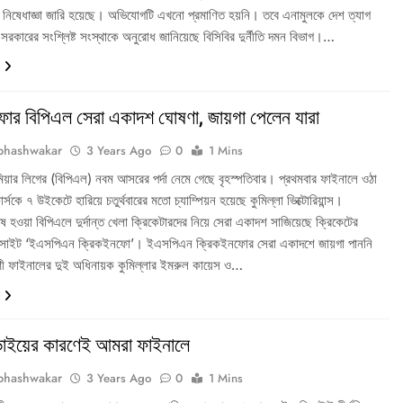
ে নিষেধাজ্ঞা জারি হয়েছে। অভিযোগটি এখনো প্রমাণিত হয়নি। তবে এনামুলকে দেশ ত্যাগ
সরকারের সংশ্লিষ্ট সংস্থাকে অনুরোধ জানিয়েছে বিসিবির দুর্নীতি দমন বিভাগ।…
োর বিপিএল সেরা একাদশ ঘোষণা, জায়গা পেলেন যারা
bhashwakar
3 Years Ago
0
1 Mins
মিয়ার লিগের (বিপিএল) নবম আসরের পর্দা নেমে গেছে বৃহস্পতিবার। প্রথমবার ফাইনালে ওঠা
ার্সকে ৭ উইকেটে হারিয়ে চতুর্থবারের মতো চ্যাম্পিয়ন হয়েছে কুমিল্লা ভিক্টোরিয়ান্স।
েষ হওয়া বিপিএলে দুর্দান্ত খেলা ক্রিকেটারদের নিয়ে সেরা একাদশ সাজিয়েছে ক্রিকেটের
়েবসাইট ‘ইএসপিএন ক্রিকইনফো’। ইএসপিএন ক্রিকইনফোর সেরা একাদশে জায়গা পাননি
ারণী ফাইনালের দুই অধিনায়ক কুমিল্লার ইমরুল কায়েস ও…
ভাইয়ের কারণেই আমরা ফাইনালে
bhashwakar
3 Years Ago
0
1 Mins