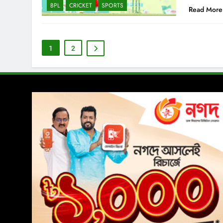
BPL
CRICKET
SPORTS
Read More
1
2