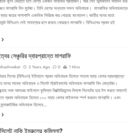
রীকে কূলে ভেড়াতে হলে যোগ্য একজন নাবিকের প্রয়োজন। আর সেই ভূমিকাটাই দীর্ঘদিন ধরে
্ছেন মাশরাফি বিন মুর্তজা। তিনি দেশের অন্যতম সফল অধিনায়ক। মাশরাফির অধিনায়কত্বে
্যাচ জয়ের পাশাপাশি একাধিক সিরিজে জয় পেয়েছে বাংলাদেশ। জাতীয় দলের মতো
 টুর্নামেন্ট বিপিএলে সেই সাফল্যের ছাপ রাখতে পেরেছেন মাশরাফি। বিপিএলের প্রথম দুই
বের সেঞ্চুরির দ্বারপ্রান্তে মাশরাফি
bhashwakar
3 Years Ago
0
1 Mins
মিয়ার লিগের (বিপিএল) ইতিহাসে প্রথম অধিনায়ক হিসেবে শততম ম্যাচ খেলার দ্বারপ্রান্তে
য় দলের সাবেক অধিনায়ক ও সিলেট স্ট্রাইকার্সের অধিনায়ক মাশরাফি বিন মোর্ত্তজা।
ন্ধ্যায় নবম আসরের ফাইনালে কুমিল্লা ভিক্টোরিয়ান্সের বিপক্ষে সিলেটের হয়ে টস করতে নামলেই
ইতিহাসে প্রথম অধিনায়ক হিসেবে ১০০ ম্যাচ খেলার মাইফলক স্পর্শ করবেন মাশরাফি। এখন
ন ফ্র্যাঞ্চাইজির অধিনায়ক হিসেবে…
সিলেট নাকি ইমরুলের কুমিল্লা?