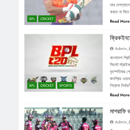
তার দেশত্যাগ
করতে না দিতে 
BPL
CRICKET
Read More
ক্রিকইনফ
Admin_
বাংলাদেশ প্রি
সিলেট স্ট্রাইক
বৃহস্পতিবার শ
জনপ্রিয় ওয
শিরোপা নির্ধ
BPL
CRICKET
SPORTS
Read More
মাশরাফি 
Admin_