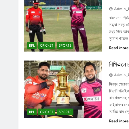
Admin_
বাংলাদেশ প্র
সন্ধ্যা সাড়ে 
মধ্য দিয়ে অধ
সুযোগ পাচ্ছে
BPL
CRICKET
SPORTS
Read More
বিপিএলে চ
Admin_
মিরপুর শেরেবা
সিলেট স্ট্রাইক
রানার্সআপসহ স
ফাইনালের সেরা 
সর্বোচ্চ রান 
BPL
CRICKET
SPORTS
Read More