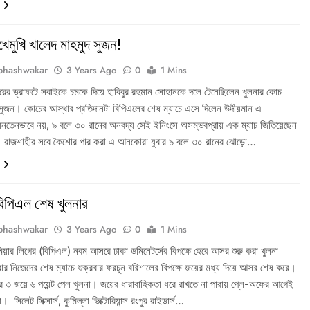
ুখেমুখি খালেদ মাহমুদ সুজন!
bhashwakar
3 Years Ago
0
1 Mins
রের ড্রাফটে সবাইকে চমকে দিয়ে হাবিবুর রহমান সোহানকে দলে টেনেছিলেন খুলনার কোচ
 সুজন। কোচের আস্থার প্রতিদানটা বিপিএলের শেষ ম্যাচে এসে দিলেন উদীয়মান এ
েনতেনভাবে নয়, ৯ বলে ৩০ রানের অনবদ্য সেই ইনিংসে অসম্ভবপ্রায় এক ম্যাচ জিতিয়েছেন
 রাজশাহীর সবে কৈশোর পার করা এ আনকোরা যুবার ৯ বলে ৩০ রানের ঝোড়ো…
বিপিএল শেষ খুলনার
bhashwakar
3 Years Ago
0
1 Mins
মিয়ার লিগের (বিপিএল) নবম আসরে ঢাকা ডমিনেটর্সের বিপক্ষে হেরে আসর শুরু করা খুলনা
্রবার নিজেদের শেষ ম্যাচে শুক্রবার ফরচুন বরিশালের বিপক্ষে জয়ের মধ্য দিয়ে আসর শেষ করে।
্র ৩ জয়ে ৬ পয়েন্ট পেল খুলনা। জয়ের ধারাবাহিকতা ধরে রাখতে না পারায় প্লে-অফের আগেই
া। সিলেট সিক্সার্স, কুমিল্লা ভিক্টোরিয়ান্স রংপুর রাইডার্স…