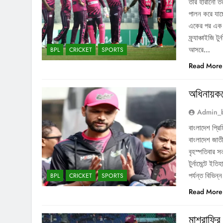
তীর হারানো ত
পালন করে যাচ
একের পর এক ম
ফ্র্যাঞ্চাইজি
আসরে…
BPL
CRICKET
SPORTS
Read More
অধিনায়কত্
Admin_
বাংলাদেশ প্রি
বাংলাদেশ জাতী
বৃহস্পতিবার স
টুর্নামেন্টে 
পর্যন্ত বিভিন্
BPL
CRICKET
SPORTS
Read More
মাশরাফির 