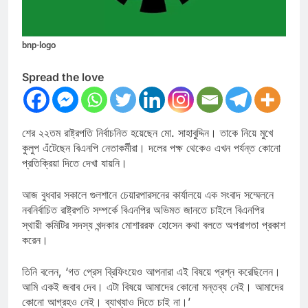
bnp-logo
Spread the love
শের ২২তম রাষ্ট্রপতি নির্বাচনিত হয়েছেন মো. সাহাবুদ্দিন। তাকে নিয়ে মুখে
কুলুপ এঁটেছেন বিএনপি নেতাকর্মীরা। দলের পক্ষ থেকেও এখন পর্যন্ত কোনো
প্রতিক্রিয়া দিতে দেখা যায়নি।
আজ বুধবার সকালে গুলশানে চেয়ারপারসনের কার্যালয়ে এক সংবাদ সম্মেলনে
নবনির্বাচিত রাষ্ট্রপতি সম্পর্কে বিএনপির অভিমত জানতে চাইলে বিএনপির
স্থায়ী কমিটির সদস্য খন্দকার মোশাররফ হোসেন কথা বলতে অপরাগতা প্রকাশ
করেন।
তিনি বলেন, ‘গত প্রেস ব্রিফিংয়েও আপনারা এই বিষয়ে প্রশ্ন করেছিলেন।
আমি একই জবাব দেব। এটা বিষয়ে আমাদের কোনো মন্তব্য নেই। আমাদের
কোনো আগ্রহও নেই। ব্যাখ্যাও দিতে চাই না।’