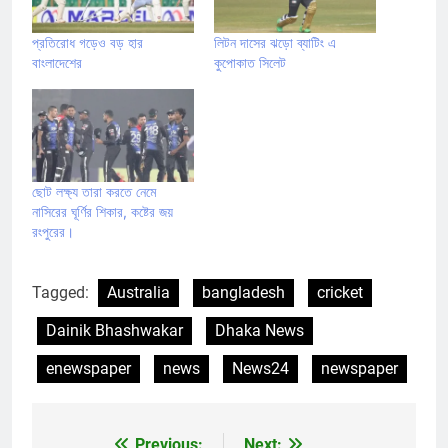
প্রতিরোধ গড়েও বড় হার
লিটন দাসের ঝড়ো ব্যাটিং এ
বাংলাদেশের
কুপোকাত সিলেট
ছোট লক্ষ্য তারা করতে নেমে
নাসিরের ঘূর্ণির শিকার, কষ্টের জয়
রংপুরের।
Tagged:
Australia
bangladesh
cricket
Dainik Bhashwakar
Dhaka News
enewspaper
news
News24
newspaper
Previous:
Next: