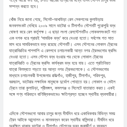
পত্রে আরো বলা হয়, চলতি বছরের এপ্রিলের মধ্যে এসব স্টেশন চালুর কাজ
সম্পন্ন করতে হবে।
খোঁজ নিয়ে জানা গেছে, সিলেট-আখাউড়া রেল সেকশনের কুলাউড়ায়
জনবলসংকট দেখিয়ে ২০০৯ সালে ভাটেরা ও টিলাগাঁও স্টেশনটি পুরোপুরি বন্ধ
ঘোষণা করে রেল কর্তৃপক্ষ। এ ছাড়া লংলা রেলস্টেশনটিও লোকবলসংকটে গত
এক দশক ধরে প্রায়ই ‘সাময়িক বন্ধ’ করে দেওয়া হতো। সর্বশেষ গত সাত
মাস ধরে সাময়িকভাবে বন্ধ রয়েছে স্টেশনটি। এসব স্টেশনের লোকাল ট্রেনের
যাত্রাবিরতির পাশপাশি এ রেলপথে চলাচলকারী আন্ত নগর ট্রেনগুলোর ক্রসিং
দেওয়া হতো। এসব স্টেশন বন্ধ হওয়ার পর থেকে লোকাল ট্রেনের
যাত্রাবিরতি ও ট্রেনের ক্রসিং কার্যক্রম বন্ধ হয়ে যায়। এতে প্রতিনিয়ত
যাত্রা বিলম্বতে পড়তে হয় আন্ত নগর ট্রেনগুলোকে। এ স্টেশনগুলোর
মাধ্যমে চলাচলকরী উপজেলার রাউত্গাঁও, হাজীপুর, টিলাগাঁও, শরিফপুর,
বরমচাল, ভাটেরার লক্ষাধিক মানুষকে দুর্ভোগ পোহাতে হয়। লোকাল ও মেইল
ট্রেনে তারা কুলাউড়া, শ্রীমঙ্গল, কমলগঞ্জ ও সিলেটে যাতায়াত করত। একই
সঙ্গে পণ্য পরিবহনে বাণিজ্যিকভাবেও ক্ষতিগ্রস্ত হচ্ছেন স্থানীয় ব্যবসায়ীরা।
এদিকে স্টেশনগুলো আবার চালুর জন্য দীর্ঘদিন ধরে একাধিকবার বিভিন্ন সময়
ট্রেন আটকে আন্দোলন ও মানববন্ধন করেন স্থানীয় বাসিন্দারা। দীর্ঘদিন ধরে
অরক্ষিত থাকায় ভাটেরা ও টিলাগাঁও স্টেশনের ভবন জরাজীর্ণ ও ব্যবহৃত