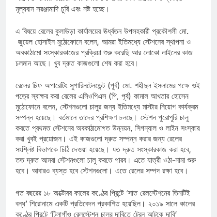
মূল্যবান সরঞ্জামাদি চুরি এবং নষ্ট হচ্ছে।
এ বিষয়ে রেলের কুলাউড়া কার্যালয়ের ঊর্ধ্বতন উপসহকারী প্রকৌশলী মো.
জুয়েল হোসাইন মুঠোফোনে বলেন, আমরা ইতিমধ্যে স্টেশনের স্থাপনা ও
অবকাঠামো সংস্কারকাজের প্রক্রিয়া শুরু করেছি আর লোকো লাইনের কাজ
চলমান আছে। খুব দ্রুত কাজগুলো শেষ করা হবে।
রেলের চিফ অপারেটিং সুপারিনটেনডেন্ট (পূর্ব) মো. শহীদুল ইসলামের পক্ষে ওই
পত্রে স্বাক্ষর করা রেলের এসিওপিএস (পি, পূর্ব) কামাল আখতার হোসেন
মুঠোফোনে বলেন, স্টেশনগুলো চালুর জন্য ইতিমধ্যে মাস্টার নিয়োগ কার্যক্রম
সম্পন্ন হয়েছে। বর্তমানে তাদের প্রশিক্ষণ চলছে। স্টেশন পুরোপুরি চালু
করতে প্রথমত স্টেশনের অবকাঠামোগত উন্নয়ন, সিগন্যাল ও লাইন সংস্কার
করা খুবই প্রয়োজন। এই কাজগুলো দ্রুত সম্পন্ন করার জন্য রেলের
সংশ্লিষ্ট বিভাগকে চিঠি দেওয়া হয়েছে। যত দ্রুত সংস্কারকাজ করা হবে,
তত দ্রুত আমরা স্টেশনগুলো চালু করতে পারব। এতে যাত্রী ওঠা-নামা শুরু
হবে। আবারও ব্যস্ত হবে স্টেশনগুলো। এতে রেলের সম্পদ রক্ষা হবে।
গত বছরের ১৮ অক্টোবর কালের কণ্ঠের প্রিন্টে ‘সাত রেলস্টেশনের তিনটিই
বন্ধ’ শিরোনামে একটি প্রতিবেদন প্রকাশিত হয়েছিল। ২০১৯ সালে কালের
কণ্ঠের প্রিন্টে ‘টিলাগাঁও রেলস্টেশন চালুর দাবিতে ট্রেন আটকে দাবি’