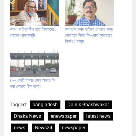
আরও দায়িত্বশীল হতে শিক্ষকদের,
জনগণের তথ্য হাতিয়ে নেওয়ার জন্য
বললেন প্রধানমন্ত্রী
মোবাইলে বিজয় কি–বোর্ড ব্যবহারের
নির্দেশ : মান্না
৪০০ কোটি টাকার টোল আদায় কি
পদ্মা সেতুতে ঠিক হলো?
Tagged:
bangladesh
Dainik Bhashwakar
Dhaka News
enewspaper
latest news
news
News24
newspaper