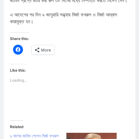
জামিন প্রশ্নে জারি করা রুল ৩০ দিনের মধ্যে নিষ্পত্তি করতে নির্দেশ দেন।
এ আদেশের পর দিন ৯ জানুয়ারি সন্ধ্যায় মির্জা ফখরুল ও মির্জা আব্বাস
কারামুক্ত হন।
Share this:
Click
More
to
share
on
Facebook
(Opens
Like this:
in
new
Loading...
window)
Related
৬ মাসের জামিন পেলেন মির্জা ফখরুল