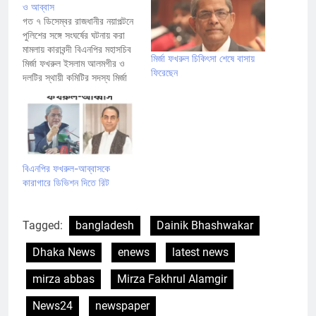
ও আব্বাস
গত ৭ ডিসেম্বর রাজধানীর নয়াপল্টনে
পুলিশের সঙ্গে সংঘর্ষের ঘটনায় করা
মামলায় কারাবন্দী বিএনপির মহাসচিব
মির্জা ফখরুল চিকিৎসা শেষে বাসায়
মির্জা ফখরুল ইসলাম আলমগীর ও
ফিরেছেন
দলটির স্থায়ী কমিটির সদস্য মির্জা
আব্বাসকে ছয় মাসের জন্য জামিন
দিয়েছেন হাইকোর্ট। বিচারপতি মো.
সেলিম ও বিচারপতি মো. রিয়াজ
উদ্দিন খানের সমন্বয়ে গঠিত হাইকোর্ট
বেঞ্চ আজ মঙ্গলবার রুলসহ জামিন
মঞ্জুর করেন।…
বিএনপির ফখরুল-আব্বাসকে
কারাগারে ডিভিশন দিতে রিট
Tagged:
bangladesh
Dainik Bhashwakar
Dhaka News
enews
latest news
mirza abbas
Mirza Fakhrul Alamgir
News24
newspaper