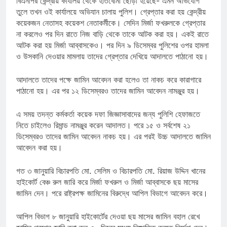
বিএনপির কেন্দ্রীয় কার্যালয় থেকে হাতবোমা ছোড়া হয়েছে- এমন অভিযোগ
তুলে তখন ওই কার্যালয়ে অভিযান চালায় পুলিশ। গ্রেপ্তার করা হয় কেন্দ্রীয়
কয়েকজন নেতাসহ কয়েকশ নেতাকর্মীকে। সেদিন মির্জা ফখরুলকে গ্রেপ্তার
না করলেও পর দিন রাতে নিজ বাড়ি থেকে তাকে আটক করা হয়। একই রাতে
আটক করা হয় মির্জা আব্বাসকেও। পর দিন ৯ ডিসেম্বর পুলিশের ওপর হামলা
ও উসকানি দেওয়ার মামলায় তাদের গ্রেপ্তার দেখিয়ে আদালতে পাঠানো হয়।
আদালতে তাদের পক্ষে জামিন আবেদন করা হলেও তা নাকচ করে কারাগারে
পাঠানো হয়। এর পর ১২ ডিসেম্বরও তাদের জামিন আবেদন নামঞ্জুর হয়।
এ সময় তদন্ত কর্মকর্তা কয়েক দফা জিজ্ঞাসাবাদের জন্য পুলিশি হেফাজতে
নিতে চাইলেও রিমান্ড নামঞ্জুর করেন আদালত। পরে ১৫ ও সর্বশেষ ২১
ডিসেম্বরও তাদের জামিন আবেদন নাকচ হয়। এর পরই উচ্চ আদালতে জামিন
আবেদন করা হয়।
গত ৩ জানুয়ারি বিচারপতি মো. সেলিম ও বিচারপতি মো. রিয়াজ উদ্দিন খানের
হাইকোর্ট বেঞ্চ রুল জারি করে মির্জা ফখরুল ও মির্জা আব্বাসকে ছয় মাসের
জামিন দেন। পরে রাষ্ট্রপক্ষ জামিনের বিরুদ্ধে আপিল বিভাগে আবেদন করে।
আপিল বিভাগ ৮ জানুয়ারি হাইকোর্টের দেওয়া ছয় মাসের জামিন বহাল রেখে