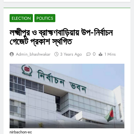
ELECTION
POLITICS
লক্ষ্মীপুর ও ব্রাহ্মণবাড়িয়ায় উপ-নির্বাচন
গেজেট প্রকাশ স্থগিত
0
Admin_bhashwakar
3 Years Ago
1 Mins
nirbachon-ec