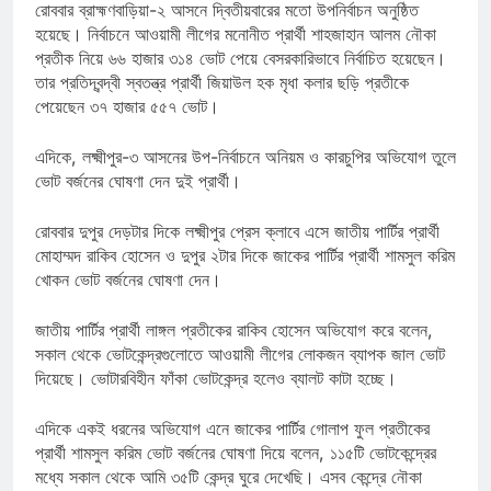
রোববার ব্রাহ্মণবাড়িয়া-২ আসনে দ্বিতীয়বারের মতো উপনির্বাচন অনুষ্ঠিত
হয়েছে। নির্বাচনে আওয়ামী লীগের মনোনীত প্রার্থী শাহজাহান আলম নৌকা
প্রতীক নিয়ে ৬৬ হাজার ৩১৪ ভোট পেয়ে বেসরকারিভাবে নির্বাচিত হয়েছেন।
তার প্রতিদ্বন্দ্বী স্বতন্ত্র প্রার্থী জিয়াউল হক মৃধা কলার ছড়ি প্রতীকে
পেয়েছেন ৩৭ হাজার ৫৫৭ ভোট।
এদিকে, লক্ষ্মীপুর-৩ আসনের উপ-নির্বাচনে অনিয়ম ও কারচুপির অভিযোগ তুলে
ভোট বর্জনের ঘোষণা দেন দুই প্রার্থী।
রোববার দুপুর দেড়টার দিকে লক্ষ্মীপুর প্রেস ক্লাবে এসে জাতীয় পার্টির প্রার্থী
মোহাম্মদ রাকিব হোসেন ও দুপুর ২টার দিকে জাকের পার্টির প্রার্থী শামসুল করিম
খোকন ভোট বর্জনের ঘোষণা দেন।
জাতীয় পার্টির প্রার্থী লাঙ্গল প্রতীকের রাকিব হোসেন অভিযোগ করে বলেন,
সকাল থেকে ভোটকেন্দ্রগুলোতে আওয়ামী লীগের লোকজন ব্যাপক জাল ভোট
দিয়েছে। ভোটারবিহীন ফাঁকা ভোটকেন্দ্র হলেও ব্যালট কাটা হচ্ছে।
এদিকে একই ধরনের অভিযোগ এনে জাকের পার্টির গোলাপ ফুল প্রতীকের
প্রার্থী শামসুল করিম ভোট বর্জনের ঘোষণা দিয়ে বলেন, ১১৫টি ভোটকেন্দ্রের
মধ্যে সকাল থেকে আমি ৩৫টি কেন্দ্র ঘুরে দেখেছি। এসব কেন্দ্রে নৌকা