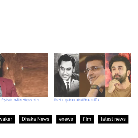
াঁড়ানোর চেষ্টায় শাহরুখ খান
কিশোর কুমারের বায়োপিকে রণবীর
wakar
Dhaka News
enews
film
latest news