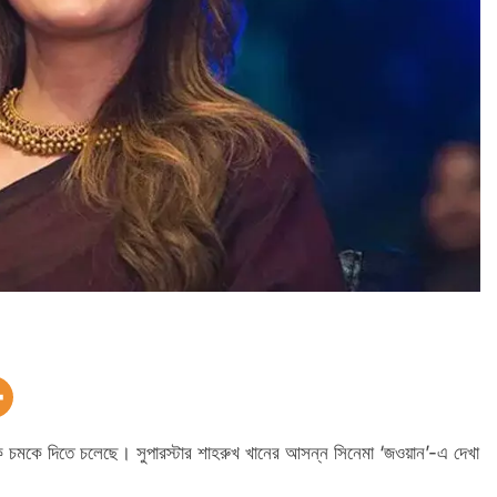
ডকে চমকে দিতে চলেছে। সুপারস্টার শাহরুখ খানের আসন্ন সিনেমা ‘জওয়ান’-এ দেখা