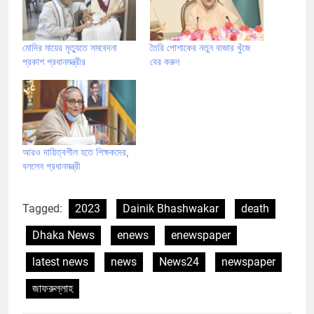
মোদির মায়ের মৃত্যুতে সমবেদনা
তৈরি পোশাকের নতুন বাজার খুঁজে
প্রকাশ প্রধানমন্ত্রীর
বের করুন
আরও দায়িত্বশীল হতে শিক্ষকদের,
বললেন প্রধানমন্ত্রী
Tagged:
2023
Dainik Bhashwakar
death
Dhaka News
enews
enewspaper
latest news
news
News24
newspaper
জাফরুল্লাহ