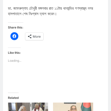
ডা. জাফরুল্লাহ চৌধুরী মঙ্গলবার রাত ১১টায় ধানমন্ডির গণস্বাস্থ্য নগর
হাসপাতালে শেষ নিঃশ্বাস ত্যাগ করেন।
Share this:
Click
More
to
share
on
Facebook
(Opens
Like this:
in
new
Loading...
window)
Related