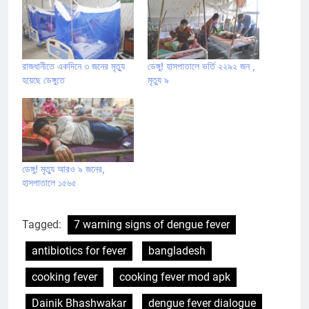
রাজধানীতে একদিনে ৩ জনের মৃত্যু
ডেঙ্গু! হাসপাতালে ভর্তি ২২৯২ জন ,
হয়েছে ডেঙ্গুতে
মৃত্যু ৯
ডেঙ্গু! মৃত্যু আরও ৯ জনের,
হাসপাতালে ১৫৬৫
Tagged:
7 warning signs of dengue fever
antibiotics for fever
bangladesh
cooking fever
cooking fever mod apk
Dainik Bhashwakar
dengue fever dialogue