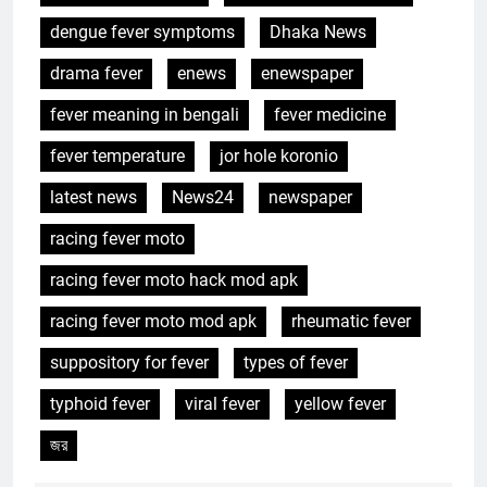
dengue fever symptoms
Dhaka News
drama fever
enews
enewspaper
fever meaning in bengali
fever medicine
fever temperature
jor hole koronio
latest news
News24
newspaper
racing fever moto
racing fever moto hack mod apk
racing fever moto mod apk
rheumatic fever
suppository for fever
types of fever
typhoid fever
viral fever
yellow fever
জর