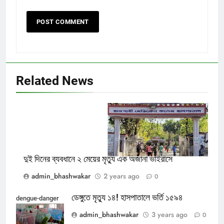
Related News
Rajshahi_Medical_College_Hospital
দুই দিনের ব্যবধানে ২ মেয়ের মৃত্যু এক অজানা ভাইরাসে
admin_bhashwakar
2 years ago
0
ডেঙ্গুতে মৃত্যু ১৪! হাসপাতালে ভর্তি ১৫৯৪
dengue-danger
admin_bhashwakar
3 years ago
0