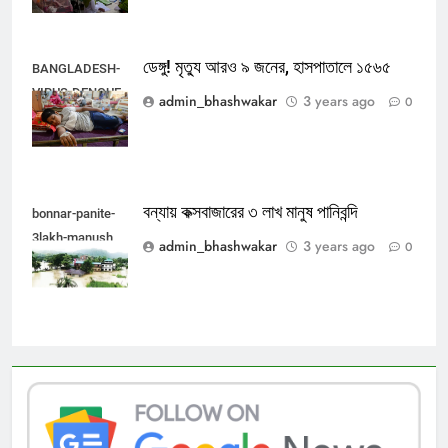
ডেঙ্গু! মৃত্যু আরও ৯ জনের, হাসপাতালে ১৫৬৫
BANGLADESH-
VIRUS-DENGUE
admin_bhashwakar
3 years ago
0
বন্যা‍য় কক্সবাজারের ৩ লাখ মানুষ পানিবন্দি
bonnar-panite-
3lakh-manush
admin_bhashwakar
3 years ago
0